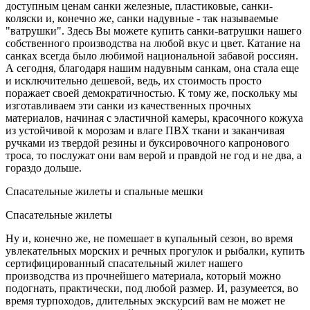
доступным ценам санки железные, пластиковые, санки-
коляски и, конечно же, санки надувные - так называемые
"ватрушки". Здесь Вы можете купить санки-ватрушки нашего
собственного производства на любой вкус и цвет. Катание на
санках всегда было любимой национальной забавой россиян.
А сегодня, благодаря нашим надувным санкам, она стала еще
и исключительно дешевой, ведь, их стоимость просто
поражает своей демократичностью. К тому же, поскольку мы
изготавливаем эти санки из качественных прочных
материалов, начиная с эластичной камеры, красочного кожуха
из устойчивой к морозам и влаге ПВХ ткани и заканчивая
ручками из твердой резины и буксировочного капронового
троса, то послужат они вам верой и правдой не год и не два, а
гораздо дольше.
Спасательные жилеты и спальные мешки
Спасательные жилеты
Ну и, конечно же, не помешает в купальный сезон, во время
увлекательных морских и речных прогулок и рыбалки, купить
сертифицированный спасательный жилет нашего
производства из прочнейшего материала, который можно
подогнать, практически, под любой размер. И, разумеется, во
время турпоходов, длительных экскурсий вам не может не