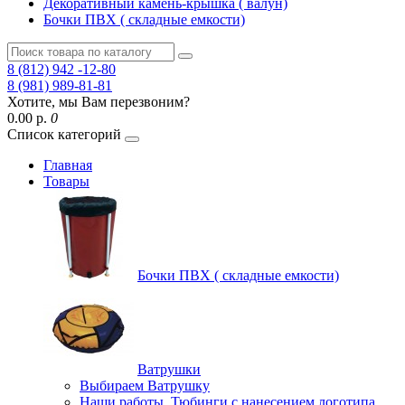
Декоративный камень-крышка ( валун)
Бочки ПВХ ( складные емкости)
8 (812) 942 -12-80
8 (981) 989-81-81
Хотите, мы Вам перезвоним?
0.00 р.
0
Список категорий
Главная
Товары
Бочки ПВХ ( складные емкости)
Ватрушки
Выбираем Ватрушку
Наши работы, Тюбинги с нанесением логотипа