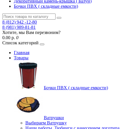
Декоративный камень-крышка ( валун)
Бочки ПВХ ( складные емкости)
8 (812) 942 -12-80
8 (981) 989-81-81
Хотите, мы Вам перезвоним?
0.00 р.
0
Список категорий
Главная
Товары
Бочки ПВХ ( складные емкости)
Ватрушки
Выбираем Ватрушку
Наши работы, Тюбинги с нанесением логотипа